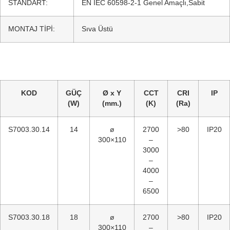
STANDART:
EN IEC 60598-2-1 Genel Amaçlı,Sabit
MONTAJ TİPİ:
Sıva Üstü
KOD
GÜÇ
Ø x Y
CCT
CRI
IP
(W)
(mm.)
(K)
(Ra)
S7003.30.14
14
ø
2700
>80
IP20
300×110
–
3000
–
4000
–
6500
S7003.30.18
18
ø
2700
>80
IP20
300×110
–