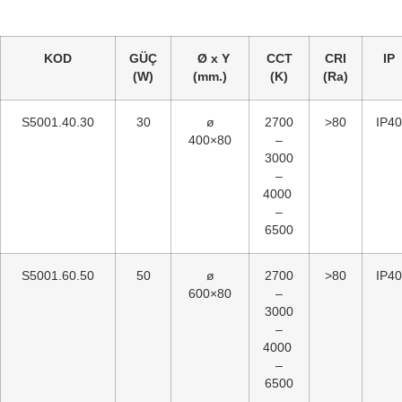
KOD
GÜÇ
Ø x Y
CCT
CRI
IP
(W)
(mm.)
(K)
(Ra)
S5001.40.30
30
ø
2700
>80
IP40
400×80
–
3000
–
4000
–
6500
S5001.60.50
50
ø
2700
>80
IP40
600×80
–
3000
–
4000
–
6500