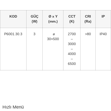
KOD
GÜÇ
Ø x Y
CCT
CRI
IP
(W)
(mm.)
(K)
(Ra)
P6001.30.3
3
ø
2700
>80
IP40
30×500
–
3000
–
4000
–
6500
Hızlı Menü